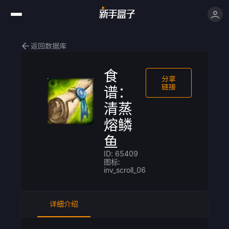
返回数据库
食
分享
链接
谱：
清蒸
熔鳞
鱼
ID: 65409
图标:
inv_scroll_06
详细介绍