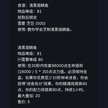
食谱：清蒸熔鳞鱼
物品等级：
81
拾取后绑定
需要
烹饪
(500)
使用: ​
教你学会烹制清蒸熔鳞鱼。
清蒸熔鳞鱼
物品等级：
81
需要等级
80
使用:
在30秒内恢复
96000
点生命值和
(
16000
/ 5 * 30)点法力值。必须保持坐
姿。如果你花费至少10秒钟来进食，你会
获得“进食充分”效果，你的精通将提高
90
点，你的耐力将提高
90
点，持续1小时。
最大叠加: 20
售价:
5